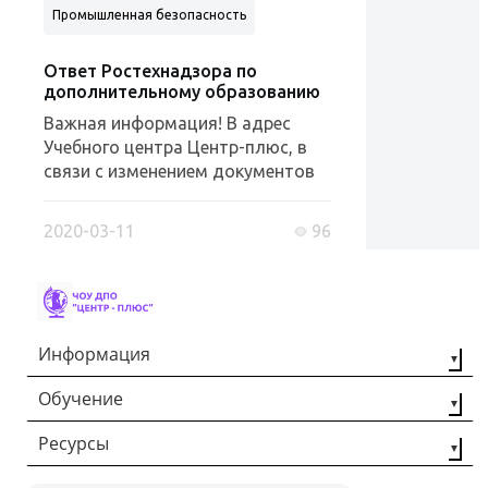
Промышленная безопасность
Аттестация и проверка знаний РТН
Ответ Ростехнадзора по
дополнительному образованию
Важная информация! В адрес
Учебного центра Центр-плюс, в
связи с изменением документов
Ростехнадзора и Пост...
2020-03-11
96
Информация
Обучение
О компании
Наши партнёры
Ресурсы
Профессиональная
переподготовка
Контакты
Статьи