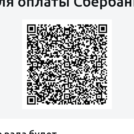
ля оплаты Сберба
 рада будет