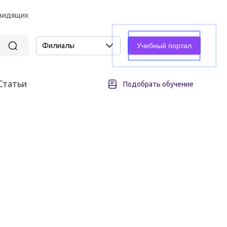
овидящих
Филиалы
Учебный портал
Статьи
Подобрать обучение
асность
Промышленная безопасность
Подъемные сооружения
всех различных отраслей