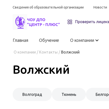
Сведения об образовательной организации
Новости
Проверить лицен
Главная
Обучение
О компании
О компании
/
Контакты
/
Волжский
Волжский
О компании
ЧОУ ДПО «Центр-плюс»
Волгоград
Тюмень
Белго
Материально-техническое
оснащение