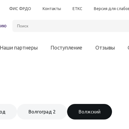
ФИС ФРДО
Контакты
ЕТКС
Версия для слаб
зию
Наши партнеры
Поступление
Отзывы
Автотранспорт
Энергетическая безоп
Программы для всех различных отраслей
Электробезопасность
Программы для 
род
Волгоград 2
Волжский
Химическая промышленность