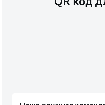
QR код д
Наша дружная команда