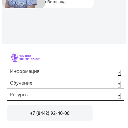
г.Белгород
Информация
Обучение
О компании
Наши партнёры
Ресурсы
Профессиональная
переподготовка
Контакты
Статьи
Повышение
+7 (8442) 92-40-00
Отзывы
квалификации
Документы
Рабочие