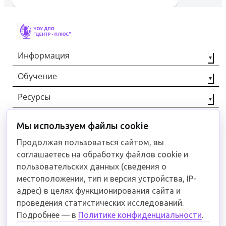
Информация
Обучение
О компании
Наши партнёры
Ресурсы
Профессиональная
переподготовка
Контакты
Статьи
Повышение
Мы используем файлы cookie
+7 (8442) 92-40-00
Отзывы
квалификации
Документы
Продолжая пользоваться сайтом, вы
Рабочие
соглашаетесь на обработку файлов cookie и
специальности
Связаться
пользовательских данных (сведения о
местоположении, тип и версия устройства, IP-
адрес) в целях функционирования сайта и
проведения статистических исследований.
Пользовательское соглашение
Подробнее — в
Политике конфиденциальности
.