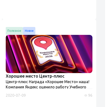
знаний)" Разъяснения Ростехнадзора и
Роструда....
Полезное
Новое
Хорошее место Центр-плюс
Центр-плюс Награда «Хорошее Место» наша!
Компания Яндекс оценило работу Учебного
центра «Центр-плюс» присвоив ему на картах
2020-07-09
96
«Хорошее место». Конечно мы к этому не
стремились, но очень рады та...