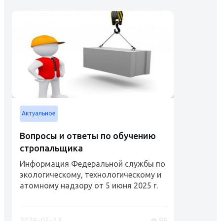
Актуальное
Вопросы и ответы по обучению
стропальщика
Информация Федеральной службы по
экологическому, технологическому и
атомному надзору от 5 июня 2025 г.
"Рабочий люльки, стропальщик
(обучение и проверка знаний)"
Разъяснения Ростехнадзора и
2026-05-13
96