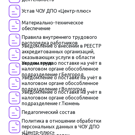
Устав ЧОУ ДПО «Центр-плюс»
Материально-техническое
обеспечение
Правила внутреннего трудового
распорядка работников
Уведомление о внесении в РЕЕСТР
аккредитованных организаций,
оказывающих услуги в области
охраны труда
Уведомление о поставке на учёт в
налоговом органе обособленное
подразделение г.Белгород
Уведомление о поставке на учёт в
налоговом органе обособленное
подразделение г.Волгоград
Уведомление о поставке на учёт в
налоговом органе обособленное
подразделение г.Тюмень
Педагогический состав
Политика в отношении обработки
персональных данных в ЧОУ ДПО
«Центр-плюс»