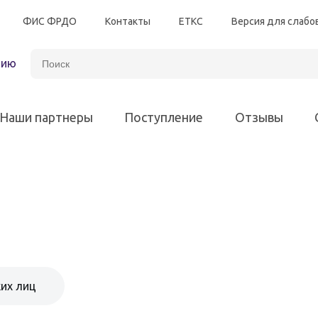
ФИС ФРДО
Контакты
ЕТКС
Версия для слаб
зию
Наши партнеры
Поступление
Отзывы
Автотранспорт
Энергетическая безоп
Программы для всех различных отраслей
Электробезопасность
Программы для 
Химическая промышленность
их лиц