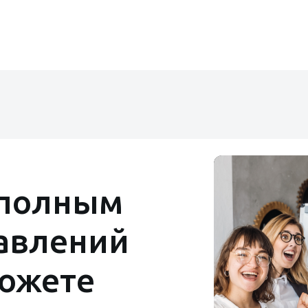
 полным
авлений
можете