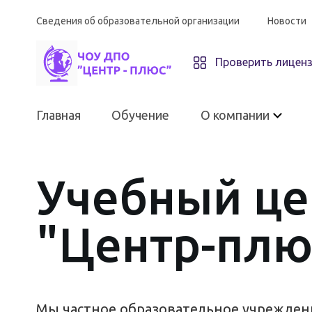
Сведения об образовательной организации
Новости
Проверить лицен
Главная
Обучение
О компании
Учебный це
О компании
"Центр-плю
ЧОУ ДПО «Центр-плюс»
Материально-техническое
оснащение
Мы частное образовательное учрежде