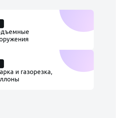
одъемные
оружения
арка и газорезка,
аллоны