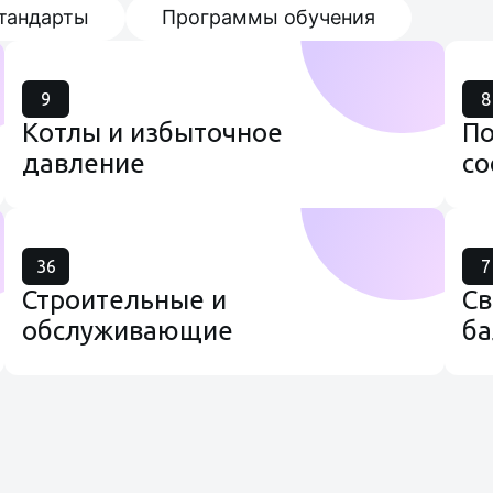
тандарты
Программы обучения
9
8
Котлы и избыточное
П
давление
со
36
7
Строительные и
Св
обслуживающие
б
строительство
профессии