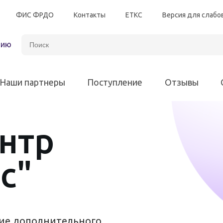
ФИС ФРДО
Контакты
ЕТКС
Версия для слаб
зию
Наши партнеры
Поступление
Отзывы
нтр
Автотранспорт
Энергетическая безоп
Программы для всех различных отраслей
с"
Электробезопасность
Программы для 
Химическая промышленность
ние дополнительного