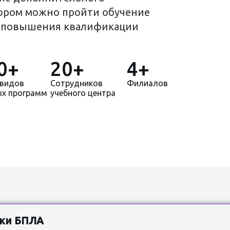
тором можно пройти обучение
, повышения квалификации
0
+
20
+
4
+
 видов
Сотрудников
Филиалов
ых программ
учебного центра
аки БПЛА