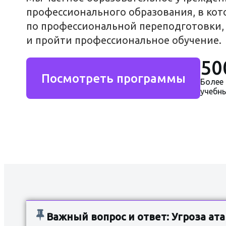
профессионального образования, в ко
Доступная среда
по профессиональной переподготовки
и пройти профессиональное обучение.
Контакты
50
Фотогаллерея
Посмотреть программы
Более
учебн
Важный вопрос и ответ: Угроза ат