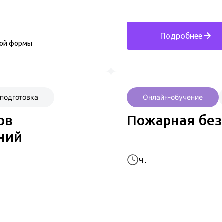
Подробнее
ной формы
подготовка
Онлайн-обучение
ов
Пожарная без
ний
ч.