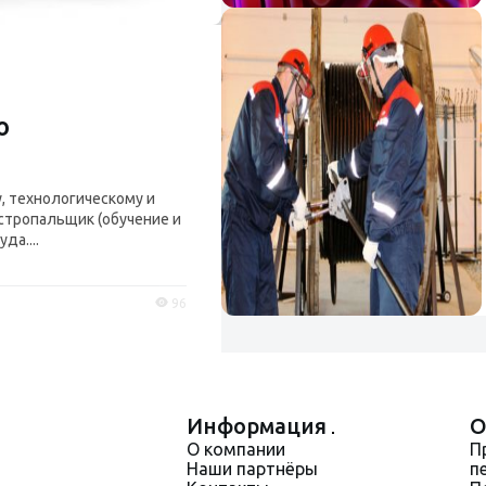
ю
 технологическому и
 стропальщик (обучение и
да....
96
Информация
О
О компании
П
Наши партнёры
п