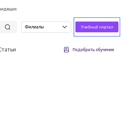
овидящих
Филиалы
Учебный портал
Статьи
Подобрать обучение
асность
Промышленная безопасность
Подъемные сооружения
всех различных отраслей