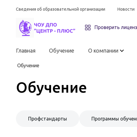
Сведения об образовательной организации
Новости
Проверить лицен
Главная
Обучение
О компании
Обучение
Обучение
О компании
ЧОУ ДПО «Центр-плюс»
Профстандарты
Программы обучен
Материально-техническое
оснащение