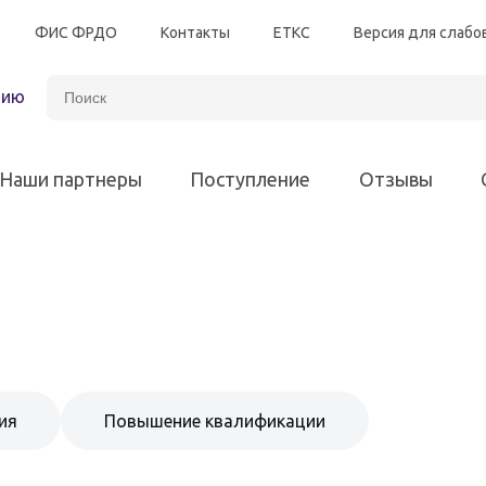
ФИС ФРДО
Контакты
ЕТКС
Версия для слаб
зию
Наши партнеры
Поступление
Отзывы
Автотранспорт
Энергетическая безоп
Программы для всех различных отраслей
Электробезопасность
Программы для 
ия
Повышение квалификации
Химическая промышленность