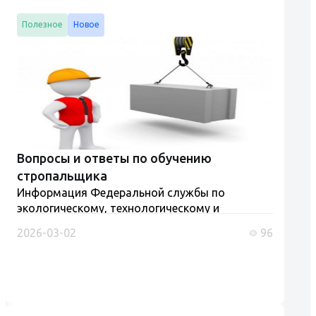
Полезное
Новое
Вопросы и ответы по обучению
стропальщика
Информация Федеральной службы по
экологическому, технологическому и
атомному надзору от 5 июня 2025 г. "Рабочий
2026-03-02
96
люльки, стропальщик (обучение и проверка
знаний)" Разъяснения Ростехнадзора и
Роструда....