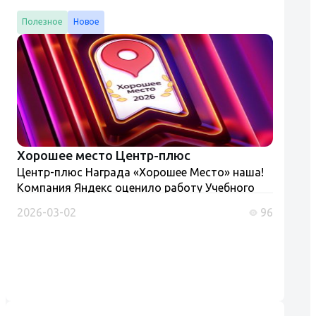
Полезное
Новое
Хорошее место Центр-плюс
Центр-плюс Награда «Хорошее Место» наша!
Компания Яндекс оценило работу Учебного
центра «Центр-плюс» присвоив ему на картах
2026-03-02
96
«Хорошее место». Конечно мы к этому не
стремились, но очень рады та...