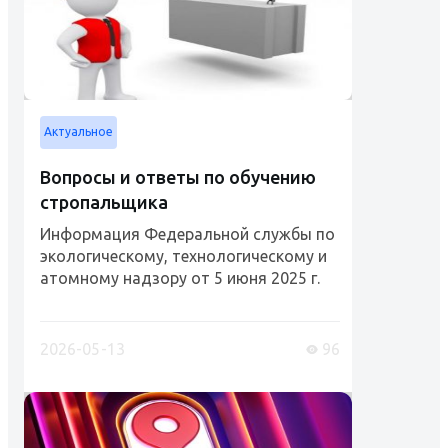
Актуальное
Вопросы и ответы по обучению
стропальщика
Информация Федеральной службы по
экологическому, технологическому и
атомному надзору от 5 июня 2025 г.
"Рабочий люльки, стропальщик
(обучение и проверка знаний)"
Разъяснения Ростехнадзора и
2026-05-13
96
Роструда....