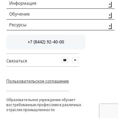
Информация
Обучение
О компании
Наши партнёры
Ресурсы
Профессиональная
переподготовка
Контакты
Статьи
Повышение
+7 (8442) 92-40-00
Отзывы
квалификации
Документы
Рабочие
специальности
Связаться
Пользовательское соглашение
Образовательное учреждение обучает
востребованным профессиям в различных
отраслях промышленности