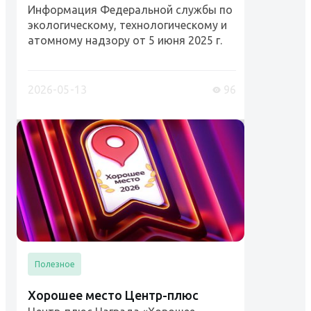
Информация Федеральной службы по
экологическому, технологическому и
атомному надзору от 5 июня 2025 г.
"Рабочий люльки, стропальщик
(обучение и проверка знаний)"
Разъяснения Ростехнадзора и
2026-05-13
96
Роструда....
Полезное
Хорошее место Центр-плюс