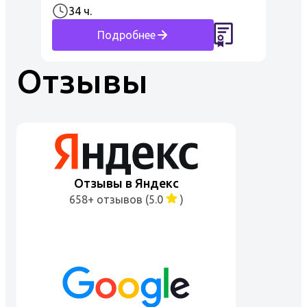
функционирующих под
34 ч.
избыточным давлением пройти
Подробнее
обучение по программе
повышения квалификации. На
Отзывы
сегод...
Отзывы в Яндекс
658+ отзывов (5.0
)