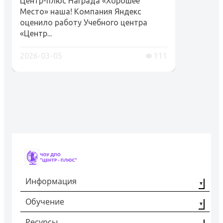
Центр-плюс Награда «Хорошее
Место» наша! Компания Яндекс
оценило работу Учебного центра
«Центр...
2026-03-05
111
Информация
Обучение
О компании
Наши партнёры
Ресурсы
Профессиональная