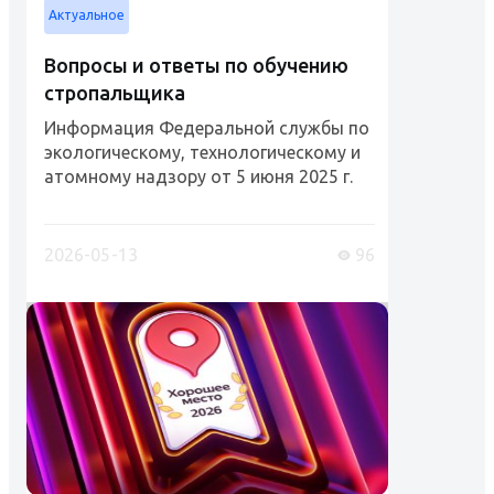
Актуальное
Вопросы и ответы по обучению
стропальщика
Информация Федеральной службы по
экологическому, технологическому и
атомному надзору от 5 июня 2025 г.
"Рабочий люльки, стропальщик
(обучение и проверка знаний)"
Разъяснения Ростехнадзора и
2026-05-13
96
Роструда....