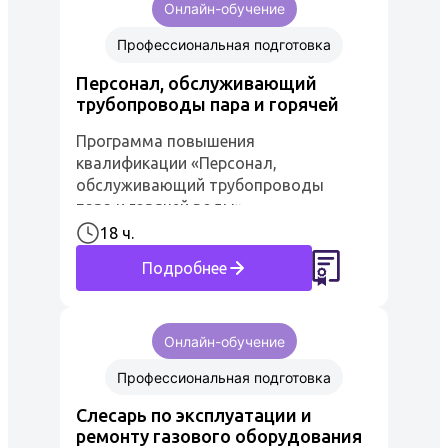
Онлайн-обучение
Профессиональная подготовка
Персонал, обслуживающий
трубопроводы пара и горячей
воды
Программа повышения
квалификации «Персонал,
обслуживающий трубопроводы
пара и горячей воды»
предназначена для рабочего
18 ч.
персонала предприятий.
Подробнее
Удостоверение о повышение
квалификации даёт право
самостоя...
Онлайн-обучение
Профессиональная подготовка
Слесарь по эксплуатации и
ремонту газового оборудования