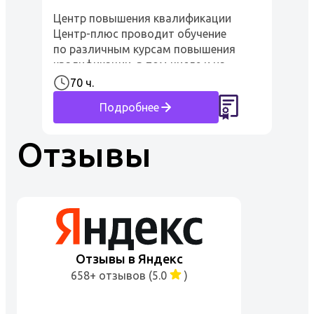
котельных
Центр повышения квалификации
Центр-плюс проводит обучение
по различным курсам повышения
квалификации, в том числе и на
Слесаря по эксплуатации и
70 ч.
ремонту газового оборудования
Подробнее
котельных с правом выполн...
Отзывы
Отзывы в Яндекс
658+ отзывов (5.0
)