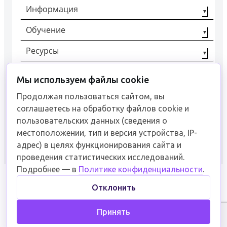
Информация
Обучение
О компании
Наши партнёры
Ресурсы
Профессиональная
переподготовка
Контакты
Статьи
Повышение
Мы используем файлы cookie
+7 (8442) 92-40-00
Отзывы
квалификации
Документы
Продолжая пользоваться сайтом, вы
Рабочие
соглашаетесь на обработку файлов cookie и
специальности
Связаться
пользовательских данных (сведения о
местоположении, тип и версия устройства, IP-
адрес) в целях функционирования сайта и
проведения статистических исследований.
Пользовательское соглашение
Подробнее — в
Политике конфиденциальности
.
Отклонить
Образовательное учреждение обучает
востребованным профессиям в различных
Принять
отраслях промышленности