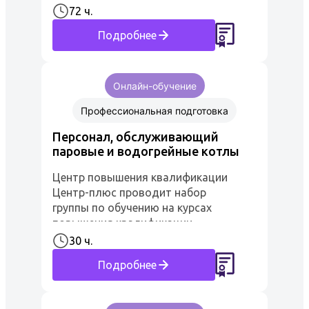
Необходимое условие для
72 ч.
прохождения обучения, это
Подробнее
наличие профессионального
обучения у слушат...
Онлайн-обучение
Профессиональная подготовка
Персонал, обслуживающий
паровые и водогрейные котлы
Центр повышения квалификации
Центр-плюс проводит набор
группы по обучению на курсах
повышения квалификации
«Персонал, обслуживающий
30 ч.
паровые и водогрейные котлы».
Подробнее
Рабочий персонал
обслуживающий данные...