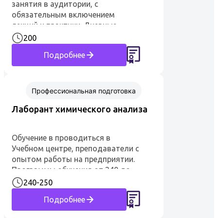
занятия в аудитории, с
обязательным включением
лекций и практики. Дневные
занятия проводятся в группах по
200
8-12 человек. Срок обучения: 200
Подробнее
часов / 25 дней. Преподаватели —
высококвалифицированные
специалисты с многолетним
опытом. По окончанию обучения
Профессиональная подготовка
выдается у...
Лаборант химического анализа
Обучение в проводиться в
Учебном центре, преподаватели с
опытом работы на предприятии.
Программы обучения от 240 до
250 часов. По окончанию
240-250
обучения выдается
Подробнее
удостоверение установленного
образца. Профессия лаборант