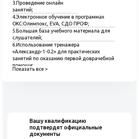
газового оборудования.
3.Проведение онлайн
занятий;
4.Электронное обучение в программах
Диплом дополнительного профессионального
ОКС:Олимпокс, EVA, СДО ПРОФ;
образования, даст Вам право работать в инженерно-
5.Большая база учебного материала для
технических должностях на предприятиях
слушателей;
газопотребления и газоснабжения.
6.Использование тренажера
«Александр-1-0.2» для практических
занятий по оказанию первой доврачебной
помощи;
Показать все >
7.Наглядные пособия и оборудование при
обучение по курсу – охрана труда при
работе на высоте;
8.Практические занятия на полигоне
Учебного центра на тренажере
«Верхолаз-2»;
9.Обучение на компьютерных
Вашу квалификацию
тренажерах.
подтвердят официальные
документы