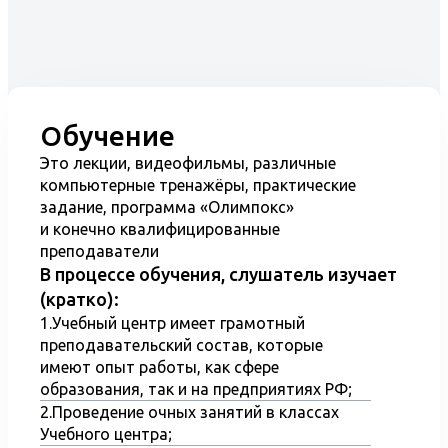
ремонт дымовых каналов.
Состав и периодичность
проведения работ по ТО и ремонту
внутридомового газового
оборудования.
Обучение
Обеспечение технического
Это лекции, видеофильмы, различные
обслуживания и ремонта элементов
компьютерные тренажёры, практические
домового газового оборудования
задание, программа «Олимпокс»
и конечно квалифицированные
Проверка технического состояния
преподаватели
домового газового оборудования;
В процессе обучения, слушатель изучает
Руководство деятельностью по
(кратко):
эксплуатации элементов домового
1.Учебный центр имеет грамотный
газового оборудования
преподавательский состав, которые
имеют опыт работы, как сфере
Планирование и контроль
образования, так и на предприятиях РФ;
деятельности персонала по
2.Проведение очных занятий в классах
эксплуатации элементов домового
Учебного центра;