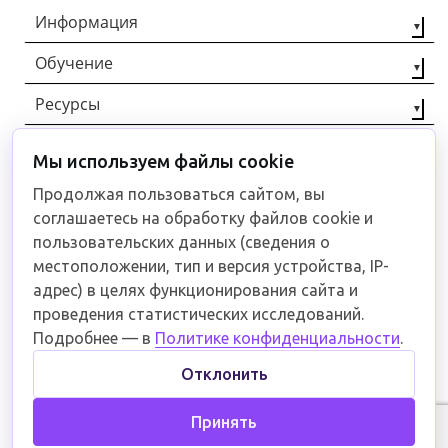
Информация
Обучение
О компании
Наши партнёры
Ресурсы
Профессиональная
переподготовка
Контакты
Статьи
Повышение
Мы используем файлы cookie
+7 (8442) 92-40-00
Отзывы
квалификации
Документы
Продолжая пользоваться сайтом, вы
Рабочие
соглашаетесь на обработку файлов cookie и
специальности
Связаться
пользовательских данных (сведения о
местоположении, тип и версия устройства, IP-
адрес) в целях функционирования сайта и
проведения статистических исследований.
Пользовательское соглашение
Подробнее — в
Политике конфиденциальности
.
Отклонить
Образовательное учреждение обучает
востребованным профессиям в различных
Принять
отраслях промышленности