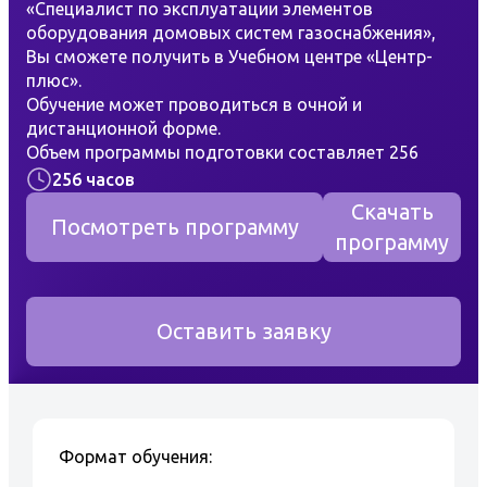
«Специалист по эксплуатации элементов
оборудования домовых систем газоснабжения»,
Вы сможете получить в Учебном центре «Центр-
плюс».
Обучение может проводиться в очной и
дистанционной форме.
Объем программы подготовки составляет 256
часов.
256 часов
Очное обучение проводится в классах УЦ, с
Скачать
преподавателями имеющих соответствующую
Посмотреть программу
программу
квалификацию.
Дистанционно обучение проводится в
электронной программе, в которой Вы сможете
ознакомиться с лекциями, нормативно-
Оставить заявку
технической документацией с последующим
тестированием в программе.
Диплом, о переподготовке полученный в ЧОУ
ДПО «Центр-плюс» имеет несколько степеней
защиты от подделок.
Формат обучения:
Курс подготовки