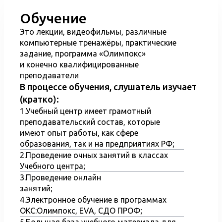
механизмов.
Обучение
Практику слушатели проходят самостоятельно на
Это лекции, видеофильмы, различные
производстве.
компьютерные тренажёры, практические
задание, программа «Олимпокс»
После прохождения всего курса обучения, проходи
и конечно квалифицированные
квалификационный экзамен. По итогам экзамена
преподаватели
слушателю присваивается разряд и выдается
В процессе обучения, слушатель изучает
удостоверение установленного образца.
(кратко):
Обратиться в Учебный центр Вы можете по
1.Учебный центр имеет грамотный
телефонам указанным на сайте, составив онлайн-
преподавательский состав, которые
заявку или лично посетив Учебный центр.
имеют опыт работы, как сфере
образования, так и на предприятиях РФ;
2.Проведение очных занятий в классах
Учебного центра;
3.Проведение онлайн
занятий;
4.Электронное обучение в программах
ОКС:Олимпокс, EVA, СДО ПРОФ;
5.Большая база учебного материала для