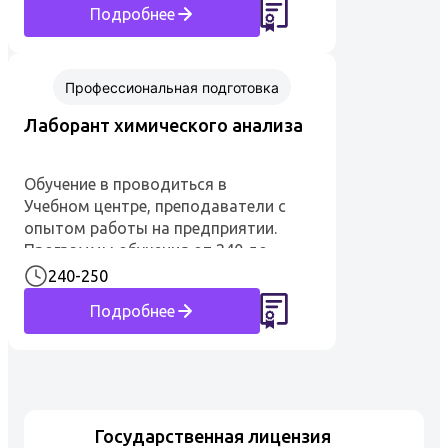
Подробнее
часов / 25 дней. Преподаватели —
высококвалифицированные
специалисты с многолетним
опытом. По окончанию обучения
Профессиональная подготовка
выдается у...
Лаборант химического анализа
Обучение в проводиться в
Учебном центре, преподаватели с
опытом работы на предприятии.
Программы обучения от 240 до
250 часов. По окончанию
240-250
обучения выдается
Подробнее
удостоверение установленного
образца. Профессия лаборант
химического анализа Учебный
центр Центр-плюс в Волгограде
согласно своей обр...
Государственная лицензия