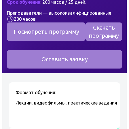
Срок обучения
: 200 часов / 25 дней.
Преподаватели — высококвалифицированные
200 часов
специалисты с многолетним опытом.
Скачать
По окончанию обучения выдается удостоверение.
Посмотреть программу
программу
Учебный центр Центр-плюс в г. Волгоград
проводит обучение по профессии «Слесарь-
ремонтник». Профессия Слесарь-ремонтник
Оставить заявку
считается одной из самой популярных в РФ.
Персонал с данной профессией Вы можете найти
во всех промышленностях Российской Федерации.
Данная профессия достойно оплачивается
работодателем, и конечно вправе требовать от
персонала хороших знаний.
Формат обучения:
Занятия по программе Слесарь-ремонтник в УЦ
Лекции, видеофильмы, практические задания
Центр-плюс проводят согласно учебным
программам высококвалифицированные
преподаватели. В процессе обучения слесари-
ремонтники получают следующие знания и навыки: