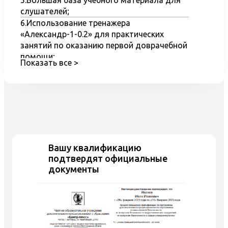
слушателей;
6.Использование тренажера
«Александр-1-0.2» для практических
занятий по оказанию первой доврачебной
помощи;
Показать все >
7.Наглядные пособия и оборудование при
обучение по курсу – охрана труда при
работе на высоте;
8.Практические занятия на полигоне
Учебного центра на тренажере
«Верхолаз-2»;
9.Обучение на компьютерных
Вашу квалификацию
тренажерах.
подтвердят официальные
документы