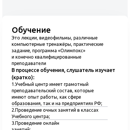
контролю за техническим
состоянием транспортных средств;
Проведение диагностики и
основные параметры, применяемые
Обучение
при проведении работ;
Это лекции, видеофильмы, различные
Оборудование применяемые при
компьютерные тренажёры, практические
проведении работ;
задание, программа «Олимпокс»
и конечно квалифицированные
Технологический процесс
преподаватели
диагностирования всех систем
В процессе обучения, слушатель изучает
транспортных средств, в том числе
(кратко):
определяющие БД;
1.Учебный центр имеет грамотный
Точечное диагностирование систем
преподавательский состав, которые
имеют опыт работы, как сфере
автомобиля;
образования, так и на предприятиях РФ;
Процесс диагностики трансмиссии
2.Проведение очных занятий в классах
и шасси транспортного средства;
Учебного центра;
Метрологическое обеспечение при
3.Проведение онлайн
занятий;