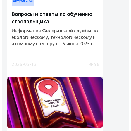
Актуальное
Вопросы и ответы по обучению
стропальщика
Информация Федеральной службы по
экологическому, технологическому и
атомному надзору от 5 июня 2025 г.
"Рабочий люльки, стропальщик
(обучение и проверка знаний)"
Разъяснения Ростехнадзора и
2026-05-13
96
Роструда....