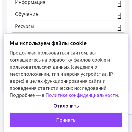
Информация
Обучение
О компании
Наши партнёры
Ресурсы
Профессиональная
переподготовка
Контакты
Статьи
Повышение
Мы используем файлы cookie
+7 (8442) 92-40-00
Отзывы
квалификации
Документы
Продолжая пользоваться сайтом, вы
Рабочие
соглашаетесь на обработку файлов cookie и
специальности
Связаться
пользовательских данных (сведения о
местоположении, тип и версия устройства, IP-
адрес) в целях функционирования сайта и
проведения статистических исследований.
Пользовательское соглашение
Подробнее — в
Политике конфиденциальности
.
Отклонить
Образовательное учреждение обучает
востребованным профессиям в различных
Принять
отраслях промышленности