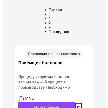
Первая
«
1
2
»
Последняя
Профессиональная подготовка
Приемщик баллонов
Процедура приема баллонов
весьма важный процесс в
производстве. Необходимо
грамотно проводить осмотр
баллонов, вне зависимости были,
160 ч.
наполнены баллоны газами или
Подробнее