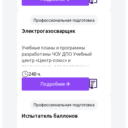
нет. Транспортировка баллонов
осуществ...
Профессиональная подготовка
Электрогазосварщик
Учебные планы и программы
разработаны ЧОУ ДПО Учебный
центр «Центр-плюс» и
предназначен для подготовки,
переподготовки и повышения
240 ч.
квалификации рабочих по
Подробнее
профессии «Электрогазосварщик»
2-го- 6-го раз...
Профессиональная подготовка
Испытатель баллонов