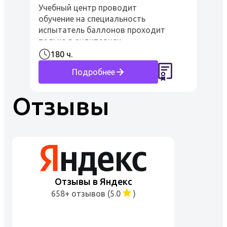
Учебный центр проводит
обучение на специальность
испытатель баллонов проходит
только в аудиториях
образовательного учреждения.
180 ч.
Программа рассчитана на 240
Подробнее
часов, при завершении всего курса
обучения пр...
Отзывы
Отзывы в Яндекс
658+ отзывов (5.0
)