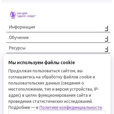
Информация
Обучение
О компании
Наши партнёры
Ресурсы
Профессиональная
переподготовка
Контакты
Статьи
Повышение
Мы используем файлы cookie
+7 (8442) 92-40-00
Отзывы
квалификации
Документы
Продолжая пользоваться сайтом, вы
Рабочие
соглашаетесь на обработку файлов cookie и
специальности
Связаться
пользовательских данных (сведения о
местоположении, тип и версия устройства, IP-
адрес) в целях функционирования сайта и
проведения статистических исследований.
Пользовательское соглашение
Подробнее — в
Политике конфиденциальности
.