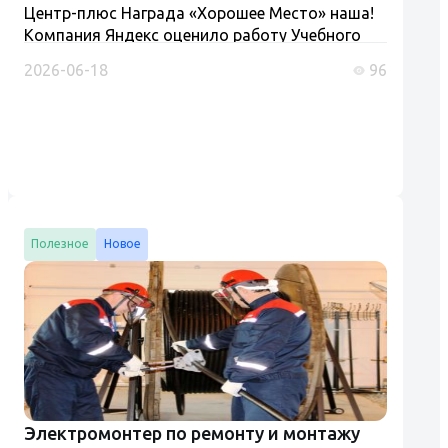
Центр-плюс Награда «Хорошее Место» наша!
Компания Яндекс оценило работу Учебного
центра «Центр-плюс» присвоив ему на картах
2026-06-18
96
«Хорошее место». Конечно мы к этому не
стремились, но очень рады та...
Полезное
Новое
Электромонтер по ремонту и монтажу