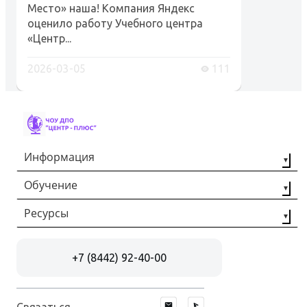
Место» наша! Компания Яндекс
оценило работу Учебного центра
«Центр...
2026-03-05
111
Информация
Обучение
О компании
Наши партнёры
Ресурсы
Профессиональная
переподготовка
Контакты
Статьи
Повышение
+7 (8442) 92-40-00
Отзывы
квалификации
Документы
Рабочие
специальности
Связаться