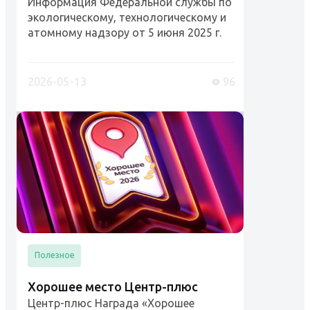
Информация Федеральной службы по
экологическому, технологическому и
атомному надзору от 5 июня 2025 г.
"Рабочий люльки, стропальщик
(обучение и проверка знаний)"
Разъяснения Ростехнадзора и
2026-05-13
96
Роструда....
Полезное
Хорошее место Центр-плюс
Центр-плюс Награда «Хорошее