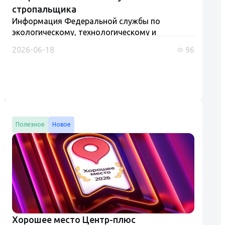
стропальщика
Информация Федеральной службы по
экологическому, технологическому и
атомному надзору от 5 июня 2025 г. "Рабочий
2026-06-18
96
люльки, стропальщик (обучение и проверка
знаний)" Разъяснения Ростехнадзора и
Роструда....
Полезное
Новое
Хорошее место Центр-плюс