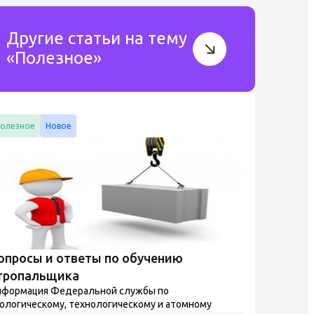
Другие статьи на тему
«Полезное»
олезное
Новое
опросы и ответы по обучению
тропальщика
нформация Федеральной службы по
ологическому, технологическому и атомному