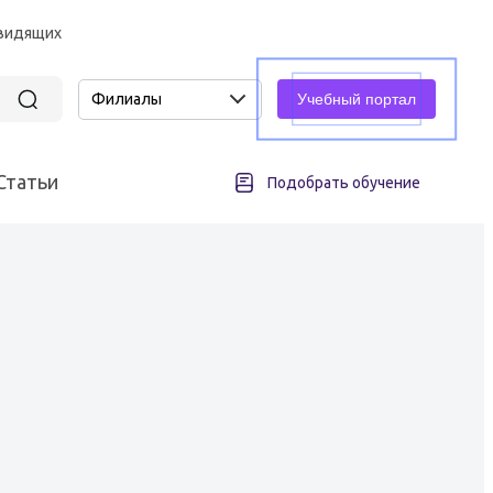
овидящих
Филиалы
Учебный портал
Статьи
Подобрать обучение
асность
Промышленная безопасность
Подъемные сооружения
всех различных отраслей