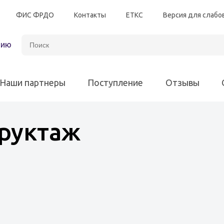
ФИС ФРДО
Контакты
ЕТКС
Версия для слаб
зию
Наши партнеры
Поступление
Отзывы
руктаж
Автотранспорт
Энергетическая безоп
Программы для всех различных отраслей
Электробезопасность
Программы для 
Химическая промышленность