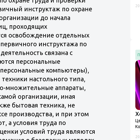
 по охране труда и проверки
на
20
ст
вичный инструктаж по охране
Ра
 организации до начала
лиц, проходящих
тся освобождение отдельных
 первичного инструктажа по
 деятельность связана с
П
яются персональные
персональные компьютеры),
техники настольного типа,
о-множительные аппараты,
амой организации, иная
кже бытовая техника, не
се производства, и при этом
Х
Ц
т, а условия труда по
Ко
ценки условий труда являются
«Ц
20
ме