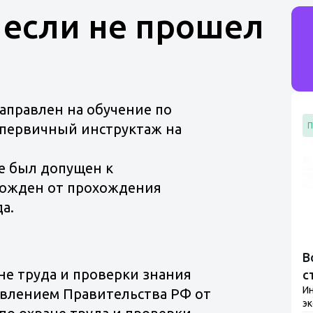
 если не прошел
аправлен на обучение по
П
 первичный инструктаж на
не был допущен к
божден от прохождения
а.
В
ане труда и проверки знания
с
И
овлением Правительства РФ от
эк