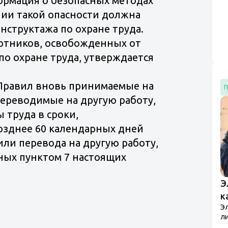
рмация о безопасных методах
ра
чии такой опасности должна
нструктажа по охране труда.
отников, освобожденных от
о охране труда, утверждается
 Правил вновь принимаемые на
П
переводимые на другую работу,
 труда в сроки,
озднее 60 календарных дней
или перевода на другую работу,
ных пунктом 7 настоящих
Э
к
Э
ли
о