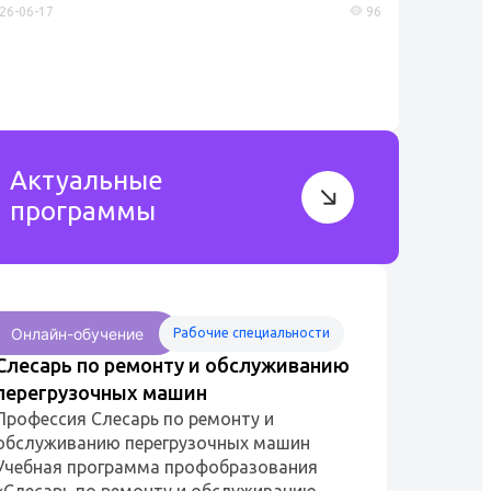
26-06-17
96
абельных линий, которые являются ключевыми
ементами энергосистем...
Актуальные
программы
Онлайн-обучение
Рабочие специальности
Слесарь по ремонту и обслуживанию
перегрузочных машин
Профессия Слесарь по ремонту и
обслуживанию перегрузочных машин
Учебная программа профобразования
«Слесарь по ремонту и обслуживанию