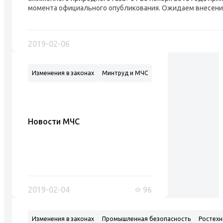
момента официального опубликования. Ожидаем внесения
2019-02-06
Изменения в законах
Минтруд и МЧС
Новости МЧС
2019-02-04
96
Изменения в законах
Промышленная безопасность
Ростехн