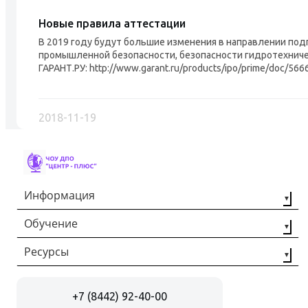
Новые правила аттестации
В 2019 году будут большие изменения в направлении под
промышленной безопасности, безопасности гидротехниче
ГАРАНТ.РУ: http://www.garant.ru/products/ipo/prime/doc/56
2018-11-19
Информация
Обучение
О компании
Наши партнёры
Ресурсы
Профессиональная
переподготовка
Контакты
Статьи
Повышение
+7 (8442) 92-40-00
Отзывы
квалификации
Документы