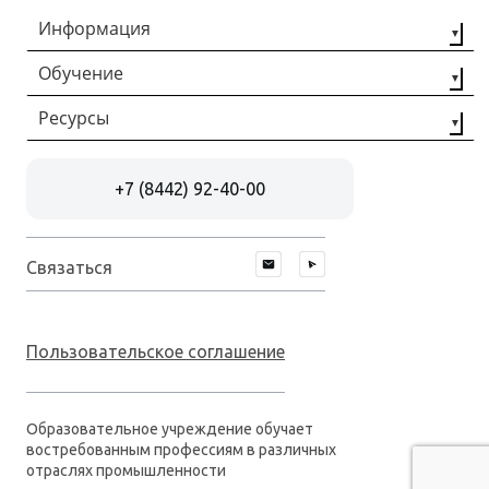
Федеральную ...
Информация
Обучение
О компании
Наши партнёры
Ресурсы
Профессиональная
переподготовка
Контакты
Статьи
Повышение
+7 (8442) 92-40-00
Отзывы
квалификации
Документы
Рабочие
специальности
Связаться
Пользовательское соглашение
Образовательное учреждение обучает
востребованным профессиям в различных
отраслях промышленности