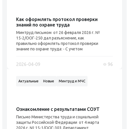
штрафа на до...
Как оформлять протокол проверки
знаний по охране труда
Минтруд письмом от 26 февраля 2026 г. №
15-2/ООГ-250 дал разъяснение, как
правильно оформлять протокол проверки
знание по охране труда: - С учетом
изложенного сообщаем, что в случае если в
программу обучения по охране труда входит,
2026-04-09
96
например, три программы обучения
требованиям охраны труда, в том числе по
оказанию первой помощи пострадавшим, то
Актуальные
Новые
Минтруд и МЧС
полагаем протокол может содержать т...
Ознакомление с результатами СОУТ
Письмо Министерства труда и социальной
защиты Российской Федерации от 4 марта
2026 г. № 15-1/ООГ-303 Департамент