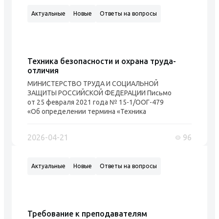
КоАП РФ за нарушение государственных
Актуальные
Новые
Ответы на вопросы
нормативных требований охраны труда. В
ходе расследован...
Техника безопасности и охрана труда-
отличия
МИНИСТЕРСТВО ТРУДА И СОЦИАЛЬНОЙ
ЗАЩИТЫ РОССИЙСКОЙ ФЕДЕРАЦИИ Письмо
от 25 февраля 2021 года № 15-1/ООГ-479
«Об определении термина «Техника
безопасности» Департамент условий и
охраны труда рассмотрел обращение и
2026-04-21
96
сообщает, что определение термина
"техника безопасности" содержится только
в "ГОСТ 12.0.002-2014. Межгосударственный
Актуальные
Новые
Ответы на вопросы
стандарт. Система стандартов
безопасности труда. Термины и определе...
Требование к преподавателям