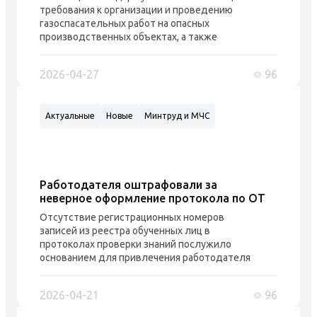
требования к организации и проведению
газоспасательных работ на опасных
производственных объектах, а также
структуре, численности и оснащенности
газоспасательных служб и формирований,
2026-04-27
96
выполняющих данные работы. Положения
настоящего стандарта предназначены для
органов управления, организаций,
Актуальные
Новые
Минтруд и МЧС
осуществляющих планирование и
проведение газоспасательных работ на ...
Работодателя оштрафовали за
неверное оформление протокола по ОТ
Отсутствие регистрационных номеров
записей из реестра обученных лиц в
протоколах проверки знаний послужило
основанием для привлечения работодателя
к административной ответственности. Суд
кассационной инстанции оставил без
2026-04-21
96
изменения штраф в размере 70000 рублей,
наложенный на организацию по ч.1 ст.5.27.1