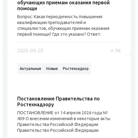
обучающих приемам оказания первой
помощи
Вопрос: Какая периодичность повышения
квалификации преподавателей и
специалистов, обучающих приемам оказания
первой помощи? Где это указано? Ответ:
Педагогические работники, в соответствии с
Федеральным законом от 29.12.2012 № 273-
2026-04-20
96
ФЗ, имеют право на дополнительное
профессиональное образование по профилю
педагогической деятельности не реже чем
Актуальные
Новые
Ростехнадзор
один раз в три года. Также педагогические
работники ...
Постановление Правительства по
Ростехнадзору
ПОСТАНОВЛЕНИЕ от 14 апреля 2026 года №
409 О внесении изменений в некоторые акты
Правительства Российской Федерации
Правительство Российской Федерации
постановляет: 1. Утвердить