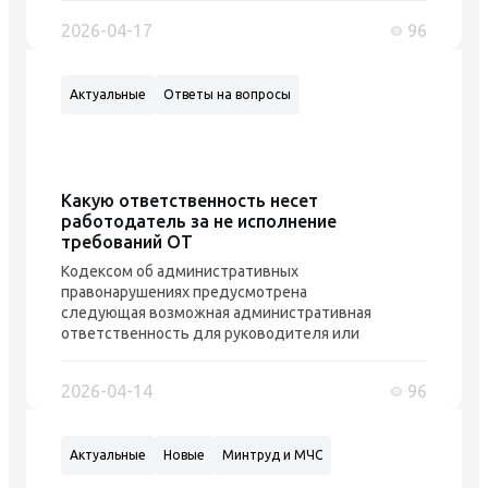
прилагаемые изменения, которые вносятся в
2026-04-17
96
акты Правительства Российской Федерации.
2. Признать утратившим силу абзац
двадцать третий подпункта "г" пункта 2
Актуальные
Ответы на вопросы
изменений, которые вносятся в
постановления Пра...
Какую ответственность несет
работодатель за не исполнение
требований ОТ
Кодексом об административных
правонарушениях предусмотрена
следующая возможная административная
ответственность для руководителя или
другого должностного лица организации,
или самой организации, или работодателя -
2026-04-14
96
индивидуального предпринимателя: -
нарушение установленного порядка
проведения специальной оценки условий
Актуальные
Новые
Минтруд и МЧС
труда на рабочих местах или ее
непроведение - предупреждение или