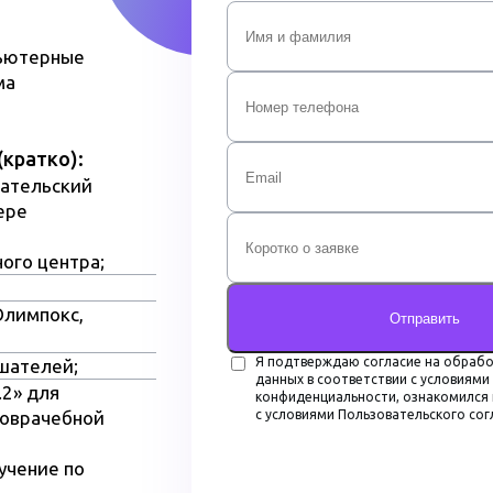
пьютерные
ма
 профессиональной подготовки Центр-
(кратко):
вательский
ся на всей территории России.
ере
ого центра;
Олимпокс,
Отправить
Я подтверждаю согласие на обрабо
шателей;
данных в соответствии с условиями
.2» для
конфиденциальности, ознакомился 
доврачебной
с условиями Пользовательского со
учение по