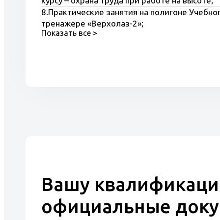
курсу – охрана труда при работе на высоте;
8.Практические занятия на полигоне Учебног
тренажере «Верхолаз-2»;
Показать все >
9.Обучение на компьютерных тренажерах.
Вашу квалификаци
официальные док