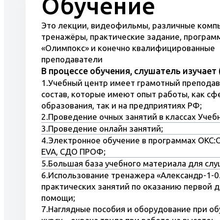
Обучение
Пожарно-технический минимум;
Нормативы по экологии;
Это лекции, видеофильмы, различные ком
Гражданская оборона;
тренажёры, практические задание, програм
Оказание доврачебной помощи.
«Олимпокс» и конечно квалифицированные
преподаватели
Удостоверение, полученное в Центре
В процессе обучения, слушатель изучает 
1.Учебный центр имеет грамотный препода
плюс, даст Вам возможность устроить
состав, которые имеют опыт работы, как сф
образования, так и на предприятиях РФ;
2.Проведение очных занятий в классах Учебн
3.Проведение онлайн занятий;
4.Электронное обучение в программах ОКС:
EVA, СДО ПРОФ;
5.Большая база учебного материала для слу
6.Использование тренажера «Александр-1-0
практических занятий по оказанию первой 
помощи;
7.Наглядные пособия и оборудование при об