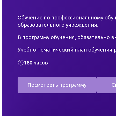
Доступная среда
Обучение по профессиональному обуч
Контакты
образовательного учреждения.
Фотогаллерея
В программу обучения, обязательно вк
Учебно-тематический план обучения ра
Преподавательский состав Учебного 
180 часов
по данному направлению.
Удостоверение по специальности «На
Посмотреть программу
С
имеет несколько типов защит от подд
При проведении лекций квалифицир
собственные лекции по данной темати
нормативные акты и документы, прав