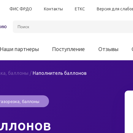
ФИС ФРДО
Контакты
ЕТКС
Версия для слаб
зию
Наши партнеры
Поступление
Отзывы
зка, баллоны
/
Наполнитель баллонов
Автотранспорт
Энергетическая безоп
Программы для всех различных отраслей
газорезка, баллоны
Электробезопасность
Программы для 
Химическая промышленность
аллонов