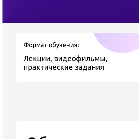
видеофильмы обучающие по специальн
Олимпокс позволяет проходить тест
квалификационным экзаменом.
Темы теоретического обучения по пр
Формат обучения:
«Наполнитель баллонов»:
Лекции, видеофильмы,
Физико-химические свойства разл
практические задания
Классификация баллонов;
Баллоны под избыточным давлен
Ростехнадзора;
Баллоны, не попадающие под регл
Правила и нормы транспортировк
Правила наполнения баллонов га
Нормативная документация, прим
Правила техники безопасности;