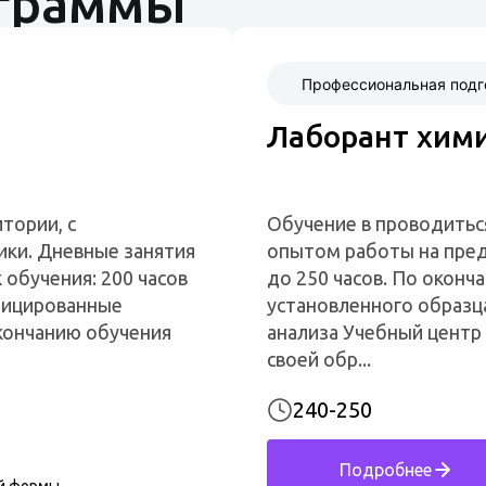
ограммы
Профессиональная подг
Лаборант хими
тории, с
Обучение в проводитьс
ики. Дневные занятия
опытом работы на пред
 обучения: 200 часов
до 250 часов. По окон
фицированные
установленного образц
кончанию обучения
анализа Учебный центр
своей обр...
240-250
Подробнее
й формы