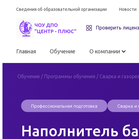
Сведения об образовательной организации
Новости
Проверить лицен
Главная
Обучение
О компании
Обучение
/
Программы обучения
/
Сварка и газоре
О компании
Профессиональная подготовка
Сварка и 
ЧОУ ДПО «Центр-плюс»
Наполнитель б
Материально-техническое
оснащение