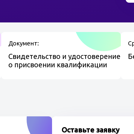
ости, тестовые задания и Олимпокс.
ирование перед итоговым
ограмме профессионального обучения
Документ:
С
Свидетельство и удостоверение
Б
ичных газов;
о присвоении квалификации
ием, попадающие под регламент
амент Ростехнадзора;
и баллонов под давлением;
зами;
еняемая при работах;
Оставьте заявку