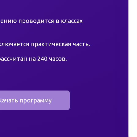
ению проводится в классах
лючается практическая часть.
ссчитан на 240 часов.
центра Центр-плюс ведет курсы лекций
полнитель баллонов» УЦ Центр-плюс
качать программу
елок.
ованные преподаватели используют
ки, техническую литературу,
ила безопасности Ростехнадзора,