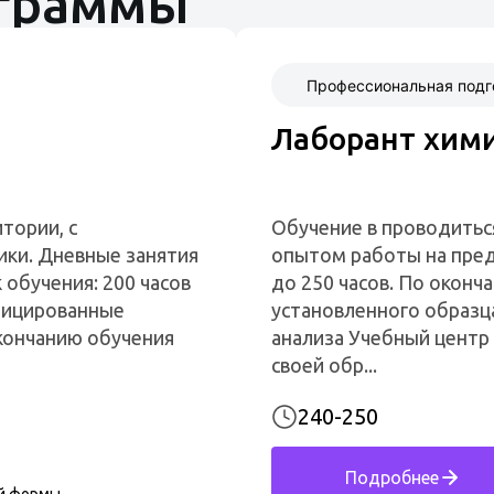
ограммы
Профессиональная подг
Лаборант хими
тории, с
Обучение в проводитьс
ики. Дневные занятия
опытом работы на пред
 обучения: 200 часов
до 250 часов. По окон
фицированные
установленного образц
кончанию обучения
анализа Учебный центр
своей обр...
240-250
Подробнее
й формы