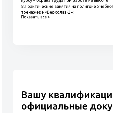
курсу – охрана труда при работе на высоте;
8.Практические занятия на полигоне Учебног
тренажере «Верхолаз-2»;
Показать все >
9.Обучение на компьютерных тренажерах.
Вашу квалификаци
официальные док