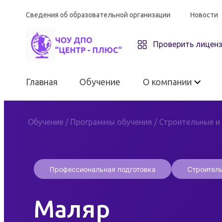
Сведения об образовательной организации
Новости
Проверить лицен
Главная
Обучение
О компании
Обучение
/
Программы обучения
/
Строительные и
О компании
Профессиональная подготовка
Строител
ЧОУ ДПО «Центр-плюс»
Маляр
Материально-техническое
оснащение