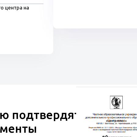
о центра на
ю подтвердят
ументы