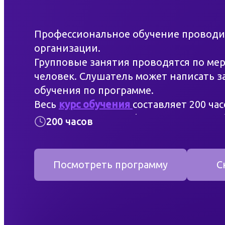
Доступная среда
Профессиональное обучение проводит
Контакты
организации.
Групповые занятия проводятся по мер
Фотогаллерея
человек. Слушатель может написать 
обучения по программе.
Весь
курс обучения
составляет 200 час
Преподаватели профессионального о
200 часов
слушателей.
Удостоверение о профессиональной п
квалификационного экзамена. Докум
Посмотреть программу
С
соответствуют требованиям законода
Работник по профессии маляр, занима
облицовкой и интерьером. Проводит 
покраске. Вся работа происходит при 