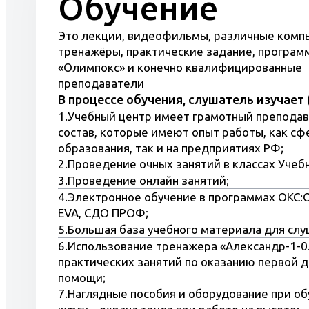
Обучение
•Производит работы по покраске;
•Проводить работы по покраске с помо
Это лекции, видеофильмы, различные ком
также пользоваться вспомогательным
тренажёры, практические задание, програм
•Наносить рисунки различной сложно
«Олимпокс» и конечно квалифицированные
•Проводить минимальные реставраци
преподаватели
В процессе обучения, слушатель изучает 
•Работать с вредными химическими р
1.Учебный центр имеет грамотный препода
•Пользоваться противопожарным инв
состав, которые имеют опыт работы, как сф
•Оказывать первую помощь пострада
образования, так и на предприятиях РФ;
Очень часто работа маляра связана, с 
2.Проведение очных занятий в классах Учебн
иметь 1 группу по охране труда при раб
3.Проведение онлайн занятий;
4.Электронное обучение в программах ОКС:
Учебный центр Центр-плюс, приглаша
EVA, СДО ПРОФ;
обучение по профессиональной прогр
5.Большая база учебного материала для слу
Записаться на курс, Вы можете по тел
6.Использование тренажера «Александр-1-0
Волгоград, улица Череповецкая 11/2 
практических занятий по оказанию первой 
помощи;
7.Наглядные пособия и оборудование при об