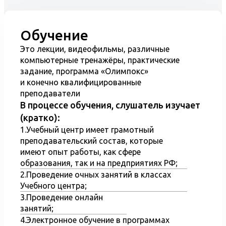
другое;
•Требования безопасности при ведении ремонта
автотранспорта;
Обучение
•Экологические требования и нормативы;
Это лекции, видеофильмы, различные
•Пожарно-технический минимум для рабочих
компьютерные тренажёры, практические
специальностей;
задание, программа «Олимпокс»
•Правила оказания первой доврачебной помощи.
и конечно квалифицированные
Удостоверение получение в многоцелевом
преподаватели
Учебном центре Центр-плюс, предоставит Вам
В процессе обучения, слушатель изучает
большой шанс получить достойную и
(кратко):
высокооплачиваемую работу.
1.Учебный центр имеет грамотный
Если у Вас возникли вопросы, звоните нам.
преподавательский состав, которые
имеют опыт работы, как сфере
образования, так и на предприятиях РФ;
2.Проведение очных занятий в классах
Учебного центра;
3.Проведение онлайн
занятий;
4.Электронное обучение в программах