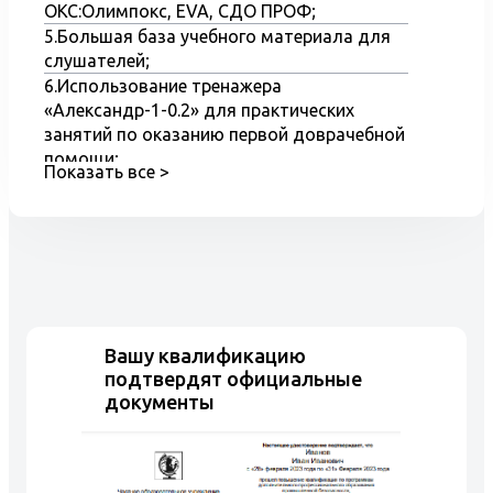
ОКС:Олимпокс, EVA, СДО ПРОФ;
5.Большая база учебного материала для
слушателей;
6.Использование тренажера
«Александр-1-0.2» для практических
занятий по оказанию первой доврачебной
помощи;
Показать все >
7.Наглядные пособия и оборудование при
обучение по курсу – охрана труда при
работе на высоте;
8.Практические занятия на полигоне
Учебного центра на тренажере
«Верхолаз-2»;
9.Обучение на компьютерных
Вашу квалификацию
тренажерах.
подтвердят официальные
документы