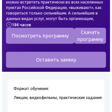
можно встретить практически во всех населенных
пунктах Российской Федерации, «выживают», как
говориться только сильнейшие. А сильнейшие в
данных видах услуг, могут быть организации,
которые обладают грамотными и
186 часов
квалифицированными работниками.
Скачать
Учебный центр «Центр-плюс» предлагает Вам
Посмотреть программу
программу
пройти подготовку по учебной программе «Слесарь
по ремонту автомобилей» в стенах
образовательного учреждения.
Курс обучения
составляет – 186 часов.
Оставить заявку
Курсы лекций, читают квалифицированные
преподаватели, которые постоянно проходят
повышение квалификации.
Удостоверение слесаря по ремонту автомобилей
вручается после квалификационного экзамена.
Формат обучения:
Обучение на профессию
Лекции, видеофильмы, практические задания
Слесарь по ремонту автомобилей — является