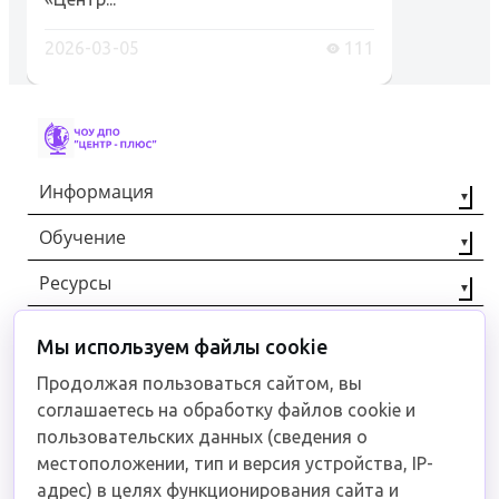
2026-03-05
111
Информация
Обучение
О компании
Наши партнёры
Ресурсы
Профессиональная
переподготовка
Контакты
Статьи
Повышение
Мы используем файлы cookie
+7 (8442) 92-40-00
Отзывы
квалификации
Документы
Продолжая пользоваться сайтом, вы
Рабочие
соглашаетесь на обработку файлов cookie и
специальности
Связаться
пользовательских данных (сведения о
местоположении, тип и версия устройства, IP-
адрес) в целях функционирования сайта и