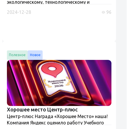
экологическому, технологическому и
атомному надзору от 5 июня 2025 г. "Рабочий
2024-12-28
96
люльки, стропальщик (обучение и проверка
знаний)" Разъяснения Ростехнадзора и
Роструда....
Полезное
Новое
Хорошее место Центр-плюс
Центр-плюс Награда «Хорошее Место» наша!
Компания Яндекс оценило работу Учебного
центра «Центр-плюс» присвоив ему на картах