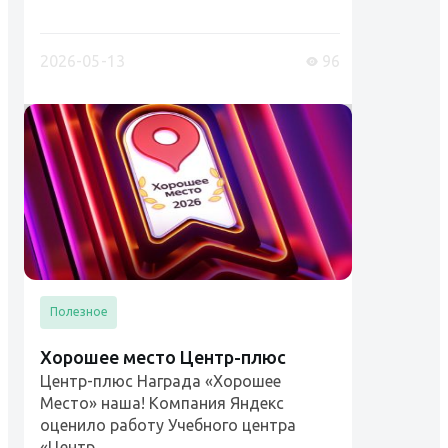
"Рабочий люльки, стропальщик
(обучение и проверка знаний)"
Разъяснения Ростехнадзора и
2026-05-13
96
Роструда....
Полезное
Хорошее место Центр-плюс
Центр-плюс Награда «Хорошее
Место» наша! Компания Яндекс
оценило работу Учебного центра
«Центр...