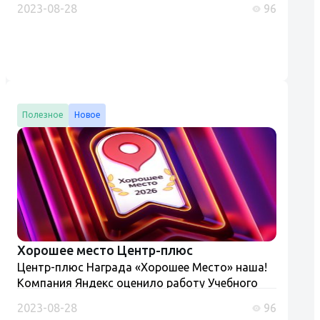
2023-08-28
96
люльки, стропальщик (обучение и проверка
знаний)" Разъяснения Ростехнадзора и
Роструда....
Полезное
Новое
Хорошее место Центр-плюс
Центр-плюс Награда «Хорошее Место» наша!
Компания Яндекс оценило работу Учебного
центра «Центр-плюс» присвоив ему на картах
2023-08-28
96
«Хорошее место». Конечно мы к этому не