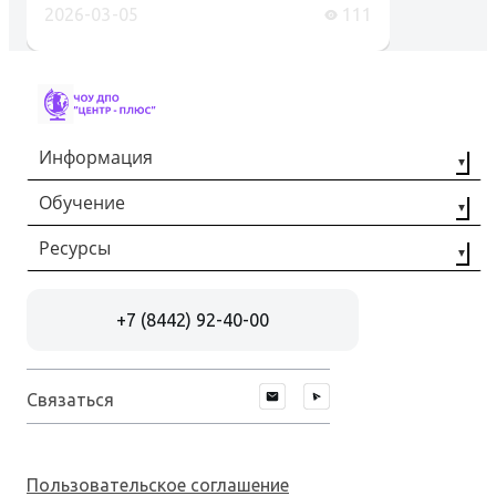
2026-03-05
111
Информация
Обучение
О компании
Наши партнёры
Ресурсы
Профессиональная
переподготовка
Контакты
Статьи
Повышение
+7 (8442) 92-40-00
Отзывы
квалификации
Документы
Рабочие
специальности
Связаться
Пользовательское соглашение