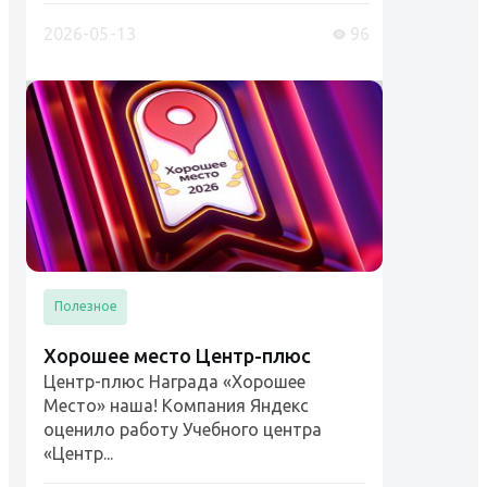
(обучение и проверка знаний)"
Разъяснения Ростехнадзора и
2026-05-13
96
Роструда....
Полезное
Хорошее место Центр-плюс
Центр-плюс Награда «Хорошее
Место» наша! Компания Яндекс
оценило работу Учебного центра
«Центр...