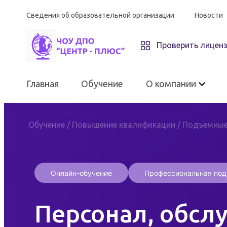
Сведения об образовательной организации
Новости
Проверить лицен
Главная
Обучение
О компании
Обучение
/
Повышение квалификации
/
Подъемные
О компании
Онлайн-обучение
Профессиональная под
ЧОУ ДПО «Центр-плюс»
Персонал, обс
Материально-техническое
оснащение