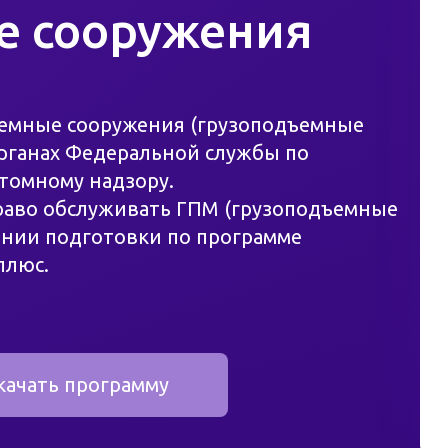
е сооружения
емные сооружения (грузоподъемные
органах Федеральной службы по
атомному надзору.
право обслуживать ГПМ (грузоподъемные
ении подготовки по программе
плюс.
нтротны Ростехнадзору,
ССЫЛКА
.
венных лиц, проходит после их обучения
нтов в образовательной организации
качать программу
е аттестации специалистов по
хнадзоре.