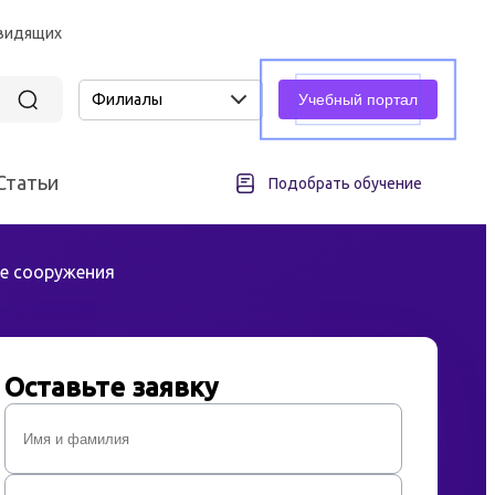
овидящих
Филиалы
Учебный портал
Статьи
Подобрать обучение
е сооружения
асность
Промышленная безопасность
Подъемные сооружения
Оставьте заявку
всех различных отраслей