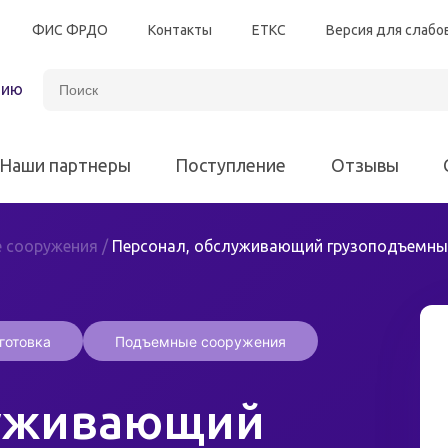
ФИС ФРДО
Контакты
ЕТКС
Версия для слаб
зию
Наши партнеры
Поступление
Отзывы
 сооружения
/
Персонал, обслуживающий грузоподъемны
Автотранспорт
Энергетическая безоп
Программы для всех различных отраслей
готовка
Подъемные сооружения
Электробезопасность
Программы для 
Химическая промышленность
луживающий