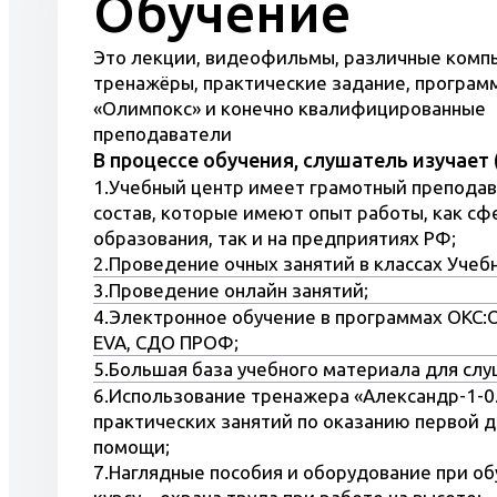
Обучение
процесс обучения и сдачи тестов.
Ознакомится с полным перечнем наших
Это лекции, видеофильмы, различные ком
ССЫЛКЕ
.
тренажёры, практические задание, програм
Мы разработали более 200 программ о
«Олимпокс» и конечно квалифицированные
преподаватели
перечень
В процессе обучения, слушатель изучает 
Самоподготовка в Олимпокс, позволяе
1.Учебный центр имеет грамотный препода
курсам подготовки в Учебном центре.
состав, которые имеют опыт работы, как сф
образования, так и на предприятиях РФ;
2.Проведение очных занятий в классах Учебн
3.Проведение онлайн занятий;
4.Электронное обучение в программах ОКС:
EVA, СДО ПРОФ;
5.Большая база учебного материала для слу
6.Использование тренажера «Александр-1-0
практических занятий по оказанию первой 
помощи;
7.Наглядные пособия и оборудование при об