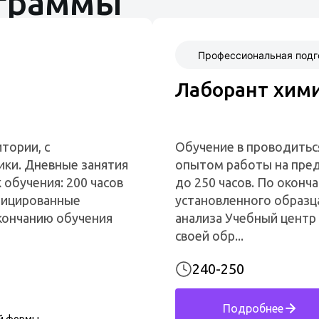
ограммы
Профессиональная подг
Лаборант хими
тории, с
Обучение в проводитьс
ики. Дневные занятия
опытом работы на пред
 обучения: 200 часов
до 250 часов. По окон
фицированные
установленного образц
кончанию обучения
анализа Учебный центр
своей обр...
240-250
Подробнее
й формы