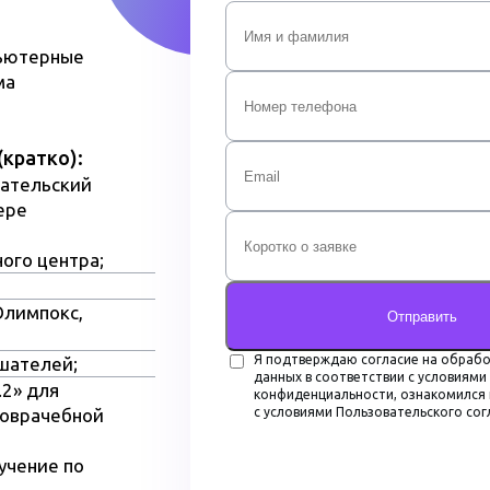
 услуг, Вы сможете перейдя по
пьютерные
ма
бучения, и постоянно пополняем их
(кратко):
т самостоятельно подготовиться по
вательский
ере
ого центра;
Олимпокс,
Отправить
Я подтверждаю согласие на обрабо
шателей;
данных в соответствии с условиями
.2» для
конфиденциальности, ознакомился 
доврачебной
с условиями Пользовательского со
учение по