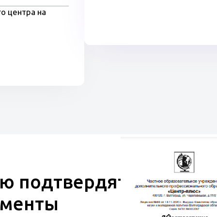
о центра на
ю подтвердят
ументы