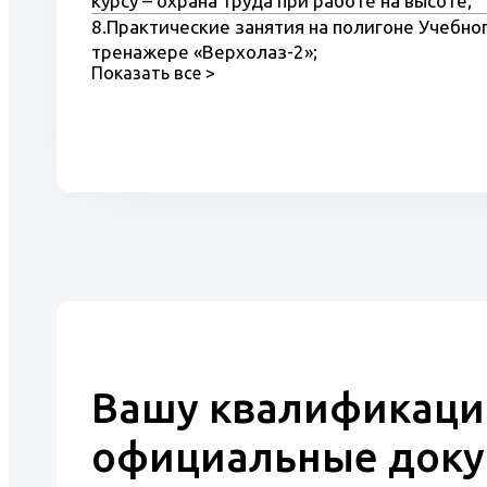
курсу – охрана труда при работе на высоте;
8.Практические занятия на полигоне Учебног
тренажере «Верхолаз-2»;
Показать все >
9.Обучение на компьютерных тренажерах.
Вашу квалификаци
официальные док