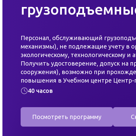
грузоподъемны
Доступная среда
Контакты
Персонал, обслуживающий грузоподъ
Фотогаллерея
механизмы), не подлежащие учету в 
экологическому, технологическому и 
Получить удостоверение, допуск на 
сооружения), возможно при прохожд
повышения в Учебном центре Центр-
Не все подъемные сооружения подко
40 часов
Письмо Ростехнадзора,
ССЫЛКА
.
Исходя из этого, назначение ответст
и получения соответствующих докуме
Посмотреть программу
С
(повышение квалификации), а не посл
промышленной безопасности в Росте