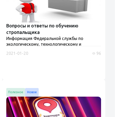
Вопросы и ответы по обучению
стропальщика
Информация Федеральной службы по
экологическому, технологическому и
атомному надзору от 5 июня 2025 г. "Рабочий
2021-01-20
96
люльки, стропальщик (обучение и проверка
знаний)" Разъяснения Ростехнадзора и
Роструда....
Полезное
Новое