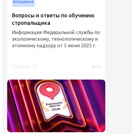
Актуальное
Вопросы и ответы по обучению
стропальщика
Информация Федеральной службы по
экологическому, технологическому и
атомному надзору от 5 июня 2025 г.
"Рабочий люльки, стропальщик
(обучение и проверка знаний)"
Разъяснения Ростехнадзора и
2026-05-13
96
Роструда....