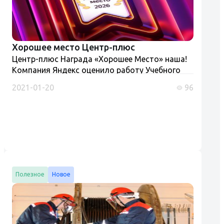
Хорошее место Центр-плюс
Центр-плюс Награда «Хорошее Место» наша!
Компания Яндекс оценило работу Учебного
центра «Центр-плюс» присвоив ему на картах
2021-01-20
96
«Хорошее место». Конечно мы к этому не
стремились, но очень рады та...
Полезное
Новое