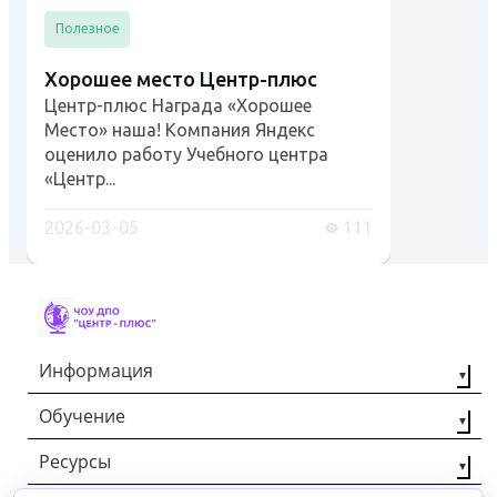
Полезное
Хорошее место Центр-плюс
Центр-плюс Награда «Хорошее
Место» наша! Компания Яндекс
оценило работу Учебного центра
«Центр...
2026-03-05
111
Информация
Обучение
О компании
Наши партнёры
Ресурсы
Профессиональная
переподготовка