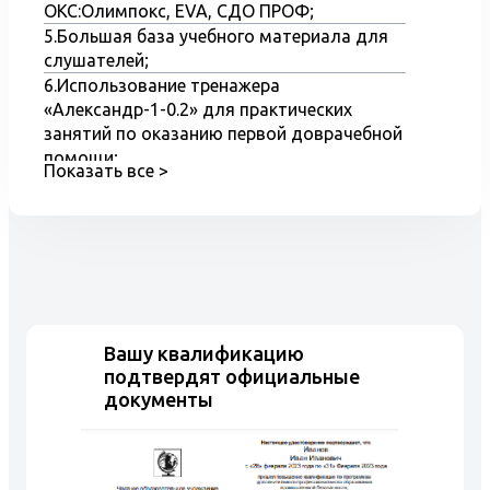
ОКС:Олимпокс, EVA, СДО ПРОФ;
назначенную дату экзамена проходит тесты в
5.Большая база учебного материала для
Олимпокс.
слушателей;
УЦ Центр-плюс установил в программу огромное
количество тестовых заданий, по различным
6.Использование тренажера
направлениям обучения.
«Александр-1-0.2» для практических
Более подробно узнать о направлениях обучения в
занятий по оказанию первой доврачебной
Центр-плюс, Вы сможете позвонив нам.
помощи;
Показать все >
7.Наглядные пособия и оборудование при
обучение по курсу – охрана труда при
работе на высоте;
8.Практические занятия на полигоне
Учебного центра на тренажере
«Верхолаз-2»;
9.Обучение на компьютерных
Вашу квалификацию
тренажерах.
подтвердят официальные
документы