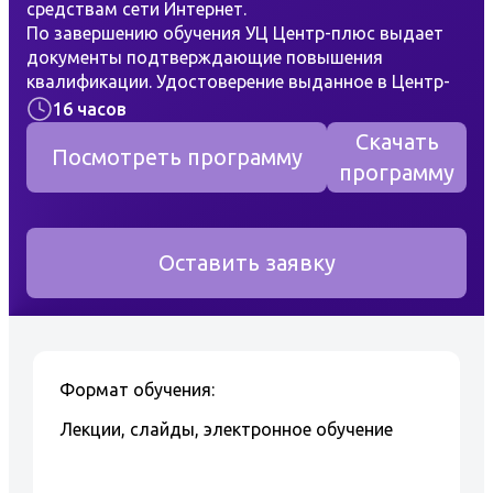
средствам сети Интернет.
По завершению обучения УЦ Центр-плюс выдает
документы подтверждающие повышения
квалификации. Удостоверение выданное в Центр-
плюс, имеет несколько степеней защиты от
16 часов
подделок.
Скачать
Учебная программа "Персонал обслуживающий
Посмотреть программу
программу
лифты" состоит из разделов:
Введение;
Классификация лифтов по
Оставить заявку
назначению, скорости, системам
управления, грузоподъемности.
Основные элементы лифта;
Канаты и их назначение. Двери
Формат обучения:
кабины. Двери шахты. Устройства и
Лекции, слайды, электронное обучение
приборы безопасности.
Направляющие и их назначение.