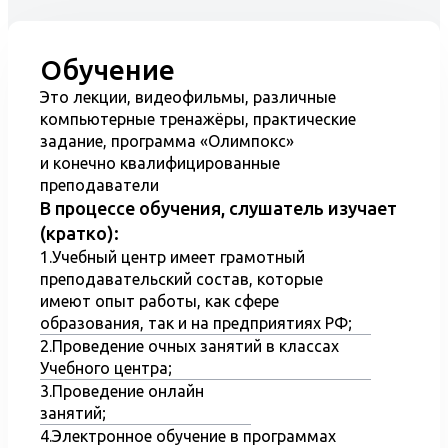
Причины аварий и несчастных
случаев на лифтах.
Обучение
Предупреждение аварий и
несчастных случаев;
Это лекции, видеофильмы, различные
компьютерные тренажёры, практические
Охрана труда, электробезопасность
задание, программа «Олимпокс»
и пожарная безопасность;
и конечно квалифицированные
Производственная санитария,
преподаватели
гигиена труда и профилактика
В процессе обучения, слушатель изучает
(кратко):
травматизма.
1.Учебный центр имеет грамотный
Тест Олимпокс
преподавательский состав, которые
имеют опыт работы, как сфере
образования, так и на предприятиях РФ;
При проведении обучения, УЦ использует
2.Проведение очных занятий в классах
компьютерную программу ОКС: Олимпокс, по
Учебного центра;
средствам которой слушатель может
3.Проведение онлайн
самостоятельно изучить лекционный материал,
занятий;
нормативную документацию и пройти
4.Электронное обучение в программах
тестирование. По итогам обучения, слушатель в